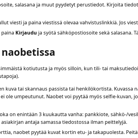
oite, salasana ja muut pyydetyt perustiedot. Kirjoita tiedot
ut viesti ja paina viestissä olevaa vahvistuslinkkiä. Jos viest
, paina
Kirjaudu
ja syötä sähköpostiosoite sekä salasana. Tä
) naobetissa
äistä kotiutusta ja myös silloin, kun tili- tai maksutiedoi
utapoja).
en kuva tai skannaus passista tai henkilökortista. Kuvassa 
 ei ole umpeutunut. Naobet voi pyytää myös selfie-kuvan, jo
 joka on enintään 3 kuukautta vanha: pankkiote, sähkö-/vesi
 asiakirjan antaja samassa tiedostossa ilman peittelyjä.
rttia, naobet pyytää kuvat kortin etu- ja takapuolesta. Pei