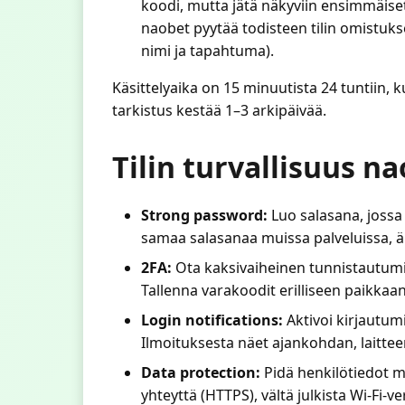
koodi, mutta jätä näkyviin ensimmäiset 
naobet pyytää todisteen tilin omistuks
nimi ja tapahtuma).
Käsittelyaika on 15 minuutista 24 tuntiin, k
tarkistus kestää 1–3 arkipäivää.
Tilin turvallisuus n
Strong password:
Luo salasana, jossa
samaa salasanaa muissa palveluissa, älä
2FA:
Ota kaksivaiheinen tunnistautumin
Tallenna varakoodit erilliseen paikkaan, 
Login notifications:
Aktivoi kirjautumis
Ilmoituksesta näet ajankohdan, laitteen 
Data protection:
Pidä henkilötiedot mi
yhteyttä (HTTPS), vältä julkista Wi-Fi-