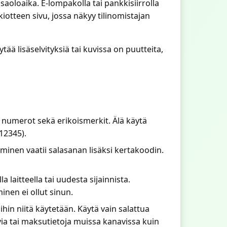
saoloaika. E-lompakolla tai pankkisiirrolla
iotteen sivu, jossa näkyy tilinomistajan
tää lisäselvityksiä tai kuvissa on puutteita,
, numerot sekä erikoismerkit. Älä käytä
12345).
minen vaatii salasanan lisäksi kertakoodin.
a laitteella tai uudesta sijainnista.
inen ei ollut sinun.
ihin niitä käytetään. Käytä vain salattua
uvia tai maksutietoja muissa kanavissa kuin