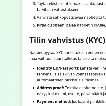
Täytä rekisteröintilomake: sähköpostios
tarvitaan vahvistukseen.
Vahvista sähköposti: avaa naobetilta tull
Kirjaudu sisään: palaa naobetin sivulle
Tilin vahvistus (KYC
Naobet pyytää KYC-tarkistuksen ennen ensimm
maa vaihtuu, suuri talletus tai useita maks
Identity (ID/Passport):
Lähetä värillin
terävinä, ja asiakirjan voimassaoloaika
automaattinen tarkistus ei täsmää.
Address proof:
Toimita osoitetodiste,
näkyy koko nimi, osoite, päivämäärä ja
Payment method:
Jos käytät pankkiko