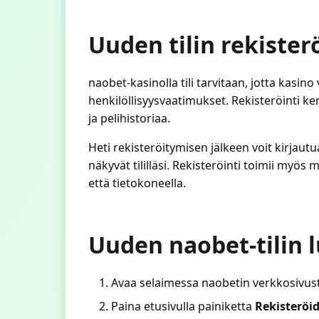
Uuden tilin rekister
naobet-kasinolla tili tarvitaan, jotta kasino
henkilöllisyysvaatimukset. Rekisteröinti ke
ja pelihistoriaa.
Heti rekisteröitymisen jälkeen voit kirjautu
näkyvät tililläsi. Rekisteröinti toimii myö
että tietokoneella.
Uuden naobet-tilin 
Avaa selaimessa naobetin verkkosivusto
Paina etusivulla painiketta
Rekisteröi