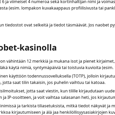
6 ja viimeiset 4 numeroa sekä kortinhaltijan nimi ja voimas
esta (esim. lompakon kuvakaappaus profiilisivusta tai pankk
un tiedostot ovat selkeitä ja tiedot täsmäävät. Jos naobet pyy
aobet-kasinolla
 on vähintään 12 merkkiä ja mukana isot ja pienet kirjaimet
kä käytä nimiä, syntymäpäiviä tai toistuvia kuvioita (esim. 
en käyttöön todennussovelluksella (TOTP), jolloin kirjautu
jotta saat tilin takaisin, jos puhelin vaihtuu tai katoaa.
ilmoitukset, jotta saat viestin, kun tilille kirjaudutaan uudell
ja IP-osoitteen, ja voit vaihtaa salasanan heti, jos kirjautum
nimissä ja tarkista tiliasetuksista, mitkä tiedot näkyvät ja m
verkkoa kirjautumiseen ja älä jaa henkilöllisyysasiakirjojen k