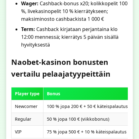
Wager:
Cashback-bonus x20; kolikkopelit 100
%, livekasinopelit 10 % kierrätykseen;
maksiminosto cashbackista 1 000 €
Term:
Cashback kirjataan perjantaina klo
12:00 mennessä; kierrätys 5 päivän sisällä
hyvityksestä
Naobet-kasinon bonusten
vertailu pelaajatyypeittäin
Player type
Bonus
Newcomer
100 % jopa 200 € + 50 € käteispalautus
Regular
50 % jopa 100 € (viikkobonus)
VIP
75 % jopa 500 € + 10 % käteispalautus (viikk