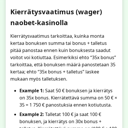
Kierrätysvaatimus (wager)
naobet-kasinolla
Kierrätysvaatimus tarkoittaa, kuinka monta
kertaa bonuksen summa tai bonus + talletus
pitää panostaa ennen kuin bonuksesta saadut
voitot voi kotiuttaa. Esimerkiksi ehto “35x bonus”
tarkoittaa, että bonuksen määrä panostetaan 35
kertaa; ehto “35x bonus + talletus” laskee
mukaan myös talletuksen.
Example 1:
Saat 50 € bonuksen ja kierrätys
on 35x bonus. Kierrätettävä summa on 50 € ×
35 = 1 750 € panostuksia ennen kotiutusta.
Example 2:
Talletat 100 € ja saat 100 €
bonuksen, ja kierrätys on 30x bonus +