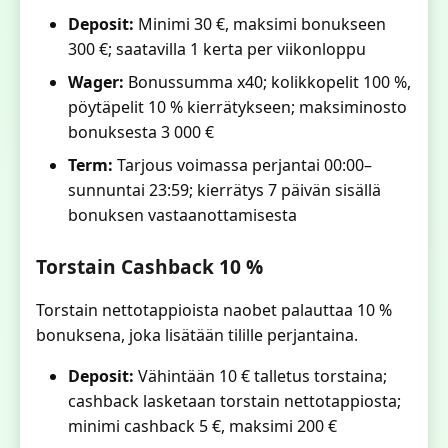
Deposit:
Minimi 30 €, maksimi bonukseen
300 €; saatavilla 1 kerta per viikonloppu
Wager:
Bonussumma x40; kolikkopelit 100 %,
pöytäpelit 10 % kierrätykseen; maksiminosto
bonuksesta 3 000 €
Term:
Tarjous voimassa perjantai 00:00–
sunnuntai 23:59; kierrätys 7 päivän sisällä
bonuksen vastaanottamisesta
Torstain Cashback 10 %
Torstain nettotappioista naobet palauttaa 10 %
bonuksena, joka lisätään tilille perjantaina.
Deposit:
Vähintään 10 € talletus torstaina;
cashback lasketaan torstain nettotappiosta;
minimi cashback 5 €, maksimi 200 €