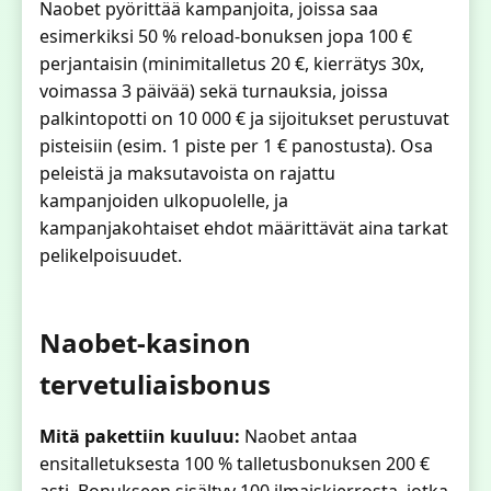
Naobet pyörittää kampanjoita, joissa saa
esimerkiksi 50 % reload-bonuksen jopa 100 €
perjantaisin (minimitalletus 20 €, kierrätys 30x,
voimassa 3 päivää) sekä turnauksia, joissa
palkintopotti on 10 000 € ja sijoitukset perustuvat
pisteisiin (esim. 1 piste per 1 € panostusta). Osa
peleistä ja maksutavoista on rajattu
kampanjoiden ulkopuolelle, ja
kampanjakohtaiset ehdot määrittävät aina tarkat
pelikelpoisuudet.
Naobet-kasinon
tervetuliaisbonus
Mitä pakettiin kuuluu:
Naobet antaa
ensitalletuksesta 100 % talletusbonuksen 200 €
asti. Bonukseen sisältyy 100 ilmaiskierrosta, jotka