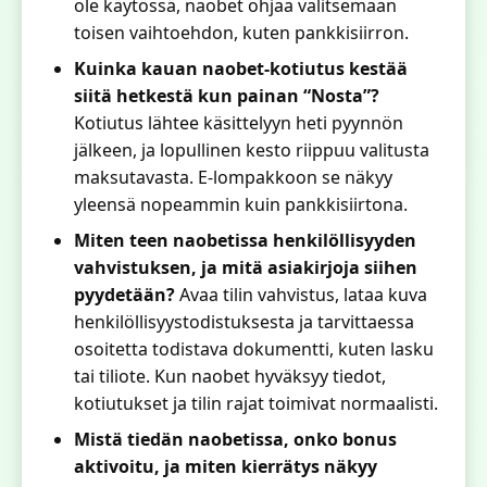
ole käytössä, naobet ohjaa valitsemaan
toisen vaihtoehdon, kuten pankkisiirron.
Kuinka kauan naobet-kotiutus kestää
siitä hetkestä kun painan “Nosta”?
Kotiutus lähtee käsittelyyn heti pyynnön
jälkeen, ja lopullinen kesto riippuu valitusta
maksutavasta. E-lompakkoon se näkyy
yleensä nopeammin kuin pankkisiirtona.
Miten teen naobetissa henkilöllisyyden
vahvistuksen, ja mitä asiakirjoja siihen
pyydetään?
Avaa tilin vahvistus, lataa kuva
henkilöllisyystodistuksesta ja tarvittaessa
osoitetta todistava dokumentti, kuten lasku
tai tiliote. Kun naobet hyväksyy tiedot,
kotiutukset ja tilin rajat toimivat normaalisti.
Mistä tiedän naobetissa, onko bonus
aktivoitu, ja miten kierrätys näkyy