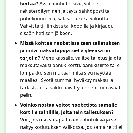
kertaa?
Avaa naobetin sivu, valitse
rekisteröityminen ja täytä sähköposti tai
puhelinnumero, salasana sekä valuutta.
Vahvista tili linkistä tai koodilla ja kirjaudu
sisään heti sen jälkeen.
Missä kohtaa naobetissa teen talletuksen
ja mitä maksutapoja siellä yleensä on
tarjolla?
Mene kassalle, valitse talletus ja ota
maksutavaksi pankkikortti, pankkisiirto tai e-
lompakko sen mukaan mitä sivu näyttää
maallesi. Syötä summa, hyväksy maksu ja
tarkista, että saldo päivittyi ennen kuin avaat
pelin.
Voinko nostaa voitot naobetista samalle
kortille tai tilille, jolta tein talletuksen?
Voit, jos maksutapa tukee kotiutuksia ja se
näkyy kotiutuksen valikossa. Jos sama reitti ei