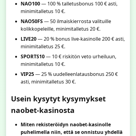
NAO100
— 100 % talletusbonus 100 € asti,
minimitalletus 10 €.
NAO50FS
— 50 ilmaiskierrosta valituille
kolikkopeleille, minimitalletus 20 €.
LIVE20
— 20 % bonus live-kasinolle 200 € asti,
minimitalletus 25 €.
SPORTS10
— 10 € riskitön veto urheiluun,
minimitalletus 10 €.
VIP25
— 25 % uudelleenlatausbonus 250 €
asti, minimitalletus 30 €.
Usein kysytyt kysymykset
naobet-kasinosta
Miten rekisteröidyn naobet-kasinolle
puhelimella niin, että se onnistuu yhdellä