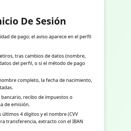
icio De Sesión
dad de pago; el aviso aparece en el perfil
 retiros, tras cambios de datos (nombre,
 datos del perfil, o si el método de pago
 nombre completo, la fecha de nacimiento,
tadas.
o bancario, recibo de impuestos o
ha de emisión.
s últimos 4 dígitos y el nombre (CVV
ra transferencia, extracto con el IBAN