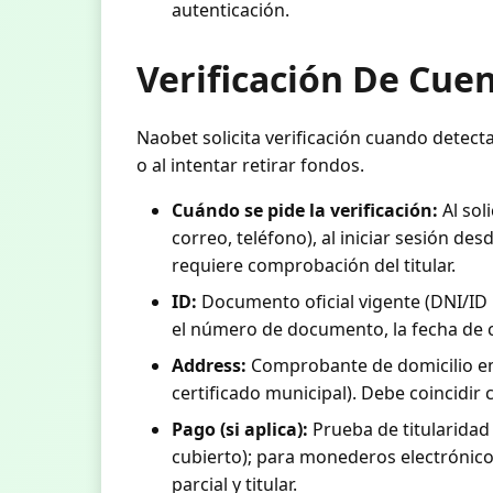
autenticación.
Verificación De Cue
Naobet solicita verificación cuando detecta
o al intentar retirar fondos.
Cuándo se pide la verificación:
Al sol
correo, teléfono), al iniciar sesión des
requiere comprobación del titular.
ID:
Documento oficial vigente (DNI/ID 
el número de documento, la fecha de c
Address:
Comprobante de domicilio emi
certificado municipal). Debe coincidir
Pago (si aplica):
Prueba de titularidad 
cubierto); para monederos electrónicos
parcial y titular.