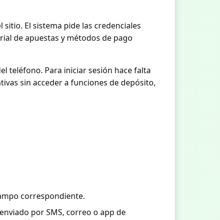
 sitio. El sistema pide las credenciales
torial de apuestas y métodos de pago
teléfono. Para iniciar sesión hace falta
ativas sin acceder a funciones de depósito,
 campo correspondiente.
go enviado por SMS, correo o app de