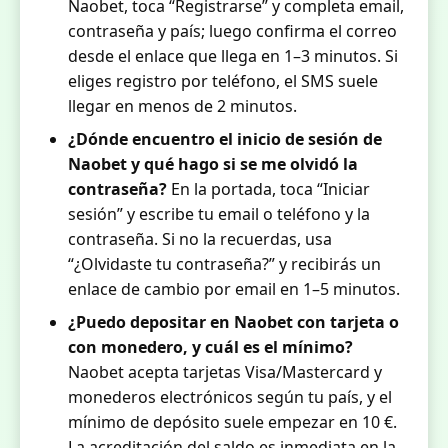
Naobet, toca “Registrarse” y completa email,
contraseña y país; luego confirma el correo
desde el enlace que llega en 1–3 minutos. Si
eliges registro por teléfono, el SMS suele
llegar en menos de 2 minutos.
¿Dónde encuentro el inicio de sesión de
Naobet y qué hago si se me olvidó la
contraseña?
En la portada, toca “Iniciar
sesión” y escribe tu email o teléfono y la
contraseña. Si no la recuerdas, usa
“¿Olvidaste tu contraseña?” y recibirás un
enlace de cambio por email en 1–5 minutos.
¿Puedo depositar en Naobet con tarjeta o
con monedero, y cuál es el mínimo?
Naobet acepta tarjetas Visa/Mastercard y
monederos electrónicos según tu país, y el
mínimo de depósito suele empezar en 10 €.
La acreditación del saldo es inmediata en la