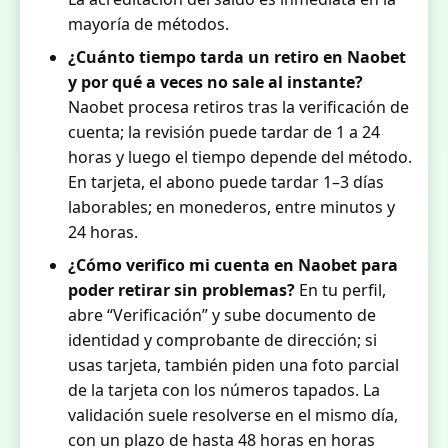
mayoría de métodos.
¿Cuánto tiempo tarda un retiro en Naobet
y por qué a veces no sale al instante?
Naobet procesa retiros tras la verificación de
cuenta; la revisión puede tardar de 1 a 24
horas y luego el tiempo depende del método.
En tarjeta, el abono puede tardar 1–3 días
laborables; en monederos, entre minutos y
24 horas.
¿Cómo verifico mi cuenta en Naobet para
poder retirar sin problemas?
En tu perfil,
abre “Verificación” y sube documento de
identidad y comprobante de dirección; si
usas tarjeta, también piden una foto parcial
de la tarjeta con los números tapados. La
validación suele resolverse en el mismo día,
con un plazo de hasta 48 horas en horas