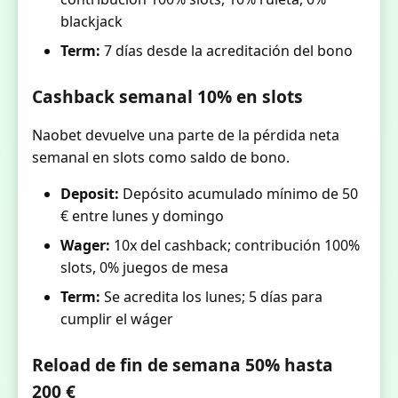
blackjack
Term:
7 días desde la acreditación del bono
Cashback semanal 10% en slots
Naobet devuelve una parte de la pérdida neta
semanal en slots como saldo de bono.
Deposit:
Depósito acumulado mínimo de 50
€ entre lunes y domingo
Wager:
10x del cashback; contribución 100%
slots, 0% juegos de mesa
Term:
Se acredita los lunes; 5 días para
cumplir el wáger
Reload de fin de semana 50% hasta
200 €