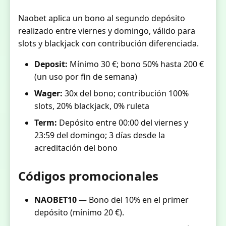
Naobet aplica un bono al segundo depósito
realizado entre viernes y domingo, válido para
slots y blackjack con contribución diferenciada.
Deposit:
Mínimo 30 €; bono 50% hasta 200 €
(un uso por fin de semana)
Wager:
30x del bono; contribución 100%
slots, 20% blackjack, 0% ruleta
Term:
Depósito entre 00:00 del viernes y
23:59 del domingo; 3 días desde la
acreditación del bono
Códigos promocionales
NAOBET10
— Bono del 10% en el primer
depósito (mínimo 20 €).