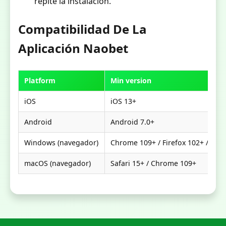
repite la instalación.
Compatibilidad De La
Aplicación Naobet
Platform
Min version
iOS
iOS 13+
Android
Android 7.0+
Windows (navegador)
Chrome 109+ / Firefox 102+ / Edg
macOS (navegador)
Safari 15+ / Chrome 109+