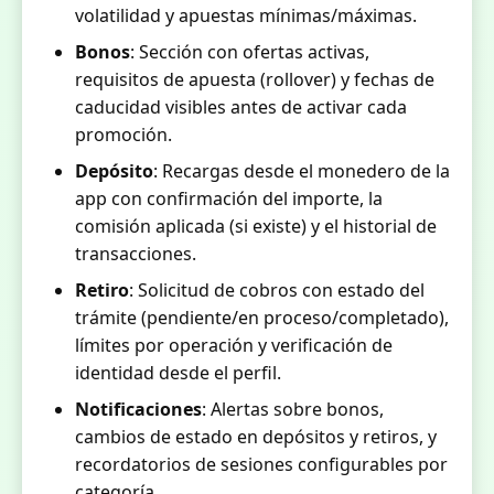
volatilidad y apuestas mínimas/máximas.
Bonos
: Sección con ofertas activas,
requisitos de apuesta (rollover) y fechas de
caducidad visibles antes de activar cada
promoción.
Depósito
: Recargas desde el monedero de la
app con confirmación del importe, la
comisión aplicada (si existe) y el historial de
transacciones.
Retiro
: Solicitud de cobros con estado del
trámite (pendiente/en proceso/completado),
límites por operación y verificación de
identidad desde el perfil.
Notificaciones
: Alertas sobre bonos,
cambios de estado en depósitos y retiros, y
recordatorios de sesiones configurables por
categoría.