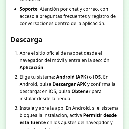
Soporte
: Atención por chat y correo, con
acceso a preguntas frecuentes y registro de
conversaciones dentro de la aplicación.
Descarga
Abre el sitio oficial de naobet desde el
navegador del móvil y entra en la sección
Aplicación
.
Elige tu sistema:
Android (APK)
o
iOS
. En
Android, pulsa
Descargar APK
y confirma la
descarga; en iOS, pulsa
Obtener
para
instalar desde la tienda.
Instala y abre la app. En Android, si el sistema
bloquea la instalación, activa
Permitir desde
esta fuente
en los ajustes del navegador y