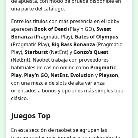
de apuesta, con modo de prueba disponible en
una parte del catálogo.
Entre los títulos con más presencia en el lobby
aparecen
Book of Dead
(Play’n GO),
Sweet
Bonanza
(Pragmatic Play),
Gates of Olympus
(Pragmatic Play),
Big Bass Bonanza
(Pragmatic
Play),
Starburst
(NetEnt) y
Gonzo’s Quest
(NetEnt). Naobet trabaja con proveedores
habituales de casino online como
Pragmatic
Play
,
Play’n GO
,
NetEnt
,
Evolution
y
Playson
,
con una mezcla de slots de alta varianza
orientados a bonos y opciones más simples tipo
clásico.
Juegos Top
En esta sección de naobet se agrupan las
tragamonedas más jugadas y una selección de