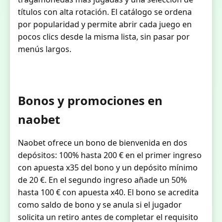
títulos con alta rotación. El catálogo se ordena
por popularidad y permite abrir cada juego en
pocos clics desde la misma lista, sin pasar por
menús largos.
Bonos y promociones en
naobet
Naobet ofrece un bono de bienvenida en dos
depósitos: 100% hasta 200 € en el primer ingreso
con apuesta x35 del bono y un depósito mínimo
de 20 €. En el segundo ingreso añade un 50%
hasta 100 € con apuesta x40. El bono se acredita
como saldo de bono y se anula si el jugador
solicita un retiro antes de completar el requisito