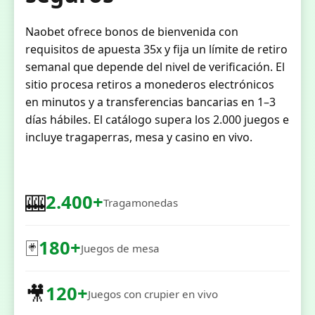
Naobet ofrece bonos de bienvenida con
requisitos de apuesta 35x y fija un límite de retiro
semanal que depende del nivel de verificación. El
sitio procesa retiros a monederos electrónicos
en minutos y a transferencias bancarias en 1–3
días hábiles. El catálogo supera los 2.000 juegos e
incluye tragaperras, mesa y casino en vivo.
🎰
2.400+
Tragamonedas
🃏
180+
Juegos de mesa
🎥
120+
Juegos con crupier en vivo