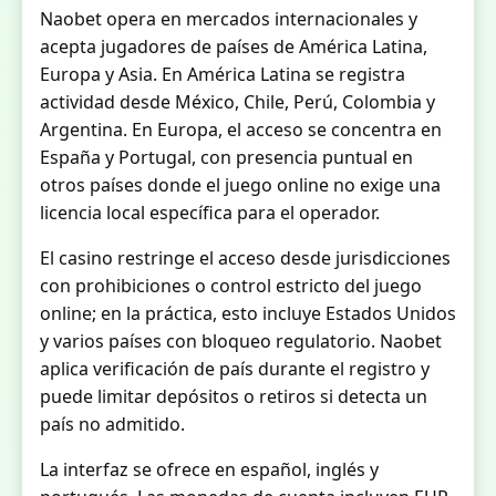
Naobet opera en mercados internacionales y
acepta jugadores de países de América Latina,
Europa y Asia. En América Latina se registra
actividad desde México, Chile, Perú, Colombia y
Argentina. En Europa, el acceso se concentra en
España y Portugal, con presencia puntual en
otros países donde el juego online no exige una
licencia local específica para el operador.
El casino restringe el acceso desde jurisdicciones
con prohibiciones o control estricto del juego
online; en la práctica, esto incluye Estados Unidos
y varios países con bloqueo regulatorio. Naobet
aplica verificación de país durante el registro y
puede limitar depósitos o retiros si detecta un
país no admitido.
La interfaz se ofrece en español, inglés y