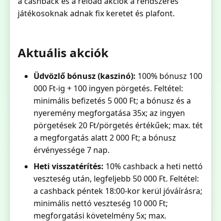
a cashback és a reload akciók a rendszeres
játékosoknak adnak fix keretet és plafont.
Aktuális akciók
Üdvözlő bónusz (kaszinó):
100% bónusz 100
000 Ft-ig + 100 ingyen pörgetés. Feltétel:
minimális befizetés 5 000 Ft; a bónusz és a
nyeremény megforgatása 35x; az ingyen
pörgetések 20 Ft/pörgetés értékűek; max. tét
a megforgatás alatt 2 000 Ft; a bónusz
érvényessége 7 nap.
Heti visszatérítés:
10% cashback a heti nettó
veszteség után, legfeljebb 50 000 Ft. Feltétel:
a cashback péntek 18:00-kor kerül jóváírásra;
minimális nettó veszteség 10 000 Ft;
megforgatási követelmény 5x; max.