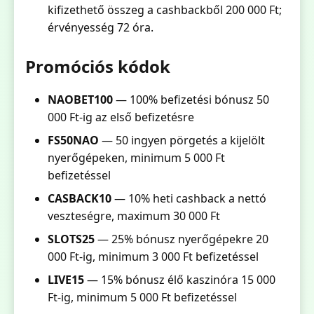
kifizethető összeg a cashbackből 200 000 Ft;
érvényesség 72 óra.
Promóciós kódok
NAOBET100
— 100% befizetési bónusz 50
000 Ft-ig az első befizetésre
FS50NAO
— 50 ingyen pörgetés a kijelölt
nyerőgépeken, minimum 5 000 Ft
befizetéssel
CASBACK10
— 10% heti cashback a nettó
veszteségre, maximum 30 000 Ft
SLOTS25
— 25% bónusz nyerőgépekre 20
000 Ft-ig, minimum 3 000 Ft befizetéssel
LIVE15
— 15% bónusz élő kaszinóra 15 000
Ft-ig, minimum 5 000 Ft befizetéssel