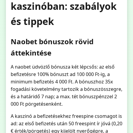
kaszinóban: szabályok
és tippek
Naobet bónuszok rövid
áttekintése
A naobet üdvözlő bónusza két lépcsős: az első
befizetésre 100% bónuszt ad 100 000 Ft-ig, a
minimum befizetés 4 000 Ft. A bónuszhoz 35x
fogadási követelmény tartozik a bónuszösszegre,
és a határidő 7 nap; a max. tét bónuszpénzzel 2
000 Ft pörgetésenként.
A kaszinó a befizetésekhez freespine csomagot is
ad: az első befizetés után 50 freespint ír jóvá (0,20
€ érték/pörgetés) egy kijelölt nyerőgépre, a