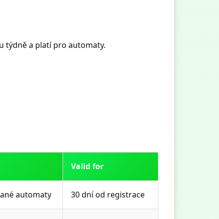
 týdně a platí pro automaty.
Valid for
rané automaty
30 dní od registrace