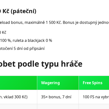
 Kč (páteční)
 reload bonus, maximálně 1 500 Kč. Bonus je dostupný jednou
0 Kč
100 %, ruleta a blackjack 0 %
otočení 5 dní od připsání
bet podle typu hráče
Wagering
Free Spins
. vklad 300 Kč)
35× bonus, 7 dní
100 FS na vyb