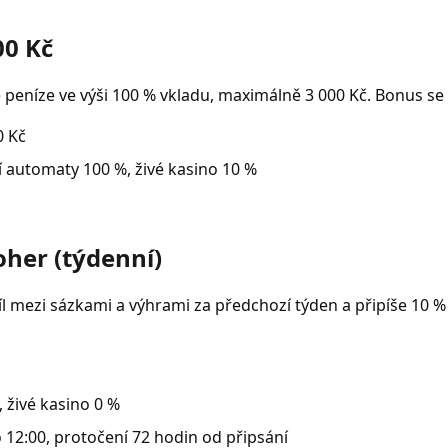
00 Kč
peníze ve výši 100 % vkladu, maximálně 3 000 Kč. Bonus se 
0 Kč
í automaty 100 %, živé kasino 10 %
oher (týdenní)
l mezi sázkami a výhrami za předchozí týden a připíše 10 %
 živé kasino 0 %
 12:00, protočení 72 hodin od připsání