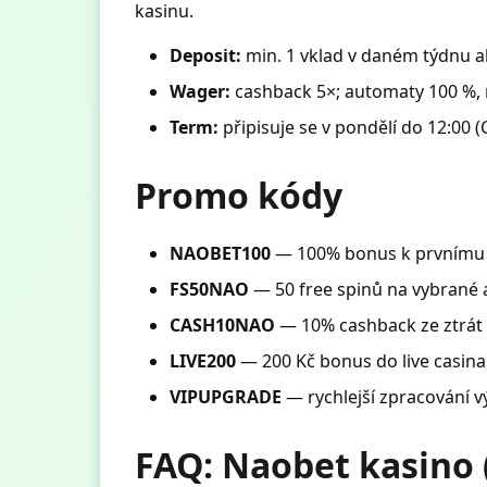
kasinu.
Deposit:
min. 1 vklad v daném týdnu a
Wager:
cashback 5×; automaty 100 %, r
Term:
připisuje se v pondělí do 12:00 
Promo kódy
NAOBET100
— 100% bonus k prvnímu vk
FS50NAO
— 50 free spinů na vybrané a
CASH10NAO
— 10% cashback ze ztrát z
LIVE200
— 200 Kč bonus do live casina 
VIPUPGRADE
— rychlejší zpracování v
FAQ: Naobet kasino 