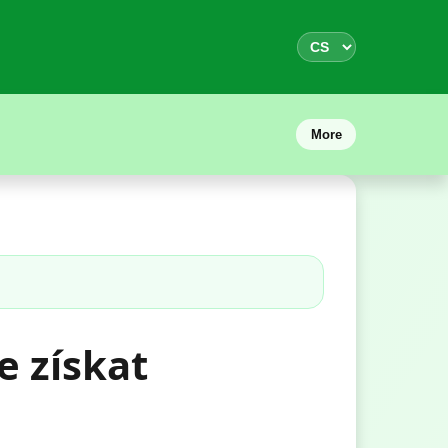
More
e získat