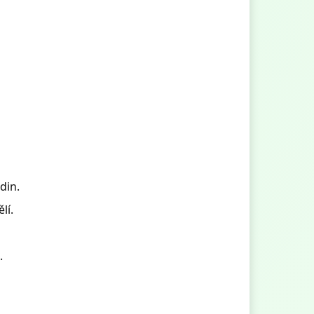
din.
lí.
.