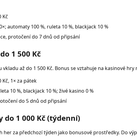
0 Kč
0×; automaty 100 %, ruleta 10 %, blackjack 10 %
ce, protočení do 7 dnů od připsání
do 1 500 Kč
 vkladu až do 1 500 Kč. Bonus se vztahuje na kasinové hry 
 Kč, 1× za pátek
eta 10 %, blackjack 10 %; živé kasino 0 %
rotočení do 5 dnů od připsání
y do 1 000 Kč (týdenní)
ých her za předchozí týden jako bonusové prostředky. Do výp