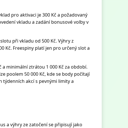
klad pro aktivaci je 300 Kč a požadovaný
rovedení vkladu a zadání bonusové volby v
slotu při vkladu od 500 Kč. Výhry z
 Kč. Freespiny platí jen pro určený slot a
č a minimální ztrátou 1 000 Kč za období.
ze poolem 50 000 Kč, kde se body počítají
 týdenních akcí s pevnými limity a
 a výhry ze zatočení se připisují jako