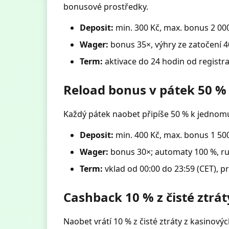
bonusové prostředky.
Deposit:
min. 300 Kč, max. bonus 2 00
Wager:
bonus 35×, výhry ze zatočení 4
Term:
aktivace do 24 hodin od registra
Reload bonus v pátek 50 % 
Každý pátek naobet připíše 50 % k jednomu
Deposit:
min. 400 Kč, max. bonus 1 500
Wager:
bonus 30×; automaty 100 %, rul
Term:
vklad od 00:00 do 23:59 (CET), p
Cashback 10 % z čisté ztrát
Naobet vrátí 10 % z čisté ztráty z kasinov