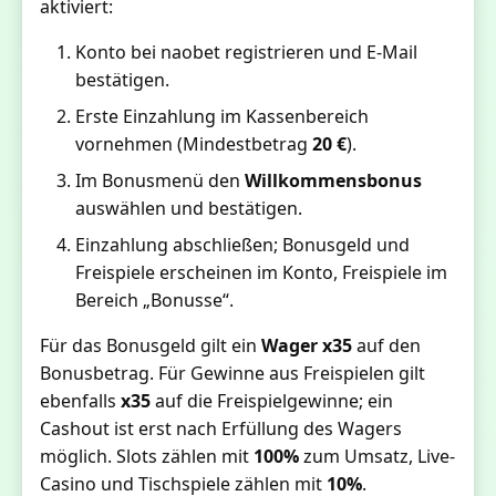
aktiviert:
Konto bei naobet registrieren und E-Mail
bestätigen.
Erste Einzahlung im Kassenbereich
vornehmen (Mindestbetrag
20 €
).
Im Bonusmenü den
Willkommensbonus
auswählen und bestätigen.
Einzahlung abschließen; Bonusgeld und
Freispiele erscheinen im Konto, Freispiele im
Bereich „Bonusse“.
Für das Bonusgeld gilt ein
Wager x35
auf den
Bonusbetrag. Für Gewinne aus Freispielen gilt
ebenfalls
x35
auf die Freispielgewinne; ein
Cashout ist erst nach Erfüllung des Wagers
möglich. Slots zählen mit
100%
zum Umsatz, Live-
Casino und Tischspiele zählen mit
10%
.