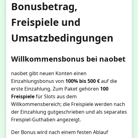
Bonusbetrag,
Freispiele und
Umsatzbedingungen
Willkommensbonus bei naobet
naobet gibt neuen Konten einen
Einzahlungsbonus von
100% bis 500 €
auf die
erste Einzahlung. Zum Paket gehören
100
Freispiele
für Slots aus dem
Willkommensbereich; die Freispiele werden nach
der Einzahlung gutgeschrieben und als separates
Freispiel-Guthaben angezeigt.
Der Bonus wird nach einem festen Ablauf