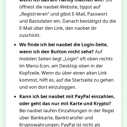
öffnest die naobet-Website, tippst auf
„Registrieren“ und gibst E‑Mail, Passwort
und Basisdaten ein. Danach bestätigst du die
E‑Mail über den Link, den naobet dir
zuschickt.
Wo finde ich bei naobet die Login-Seite,
wenn ich den Button nicht sehe?
Auf
mobilen Seiten liegt „Login“ oft oben rechts
im Menü-Icon, am Desktop oben in der
Kopfzeile. Wenn du über einen alten Link
kommst, hilft es, auf die Startseite zu gehen
und von dort einzuloggen.
Kann ich bei naobet mit PayPal einzahlen,
oder geht das nur mit Karte und Krypto?
Bei naobet laufen Einzahlungen in der Regel
über Bankkarte, Banktransfer und
Kryptowährungen; PayPal ist nicht als