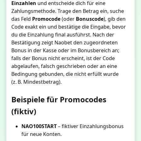
Einzahlen
und entscheide dich für eine
Zahlungsmethode. Trage den Betrag ein, suche
das Feld
Promocode
(oder
Bonuscode
), gib den
Code exakt ein und bestätige die Eingabe, bevor
du die Einzahlung final ausführst. Nach der
Bestätigung zeigt Naobet den zugeordneten
Bonus in der Kasse oder im Bonusbereich an;
falls der Bonus nicht erscheint, ist der Code
abgelaufen, falsch geschrieben oder an eine
Bedingung gebunden, die nicht erfüllt wurde
(z. B. Mindestbetrag).
Beispiele für Promocodes
(fiktiv)
NAO100START
– fiktiver Einzahlungsbonus
für neue Konten.