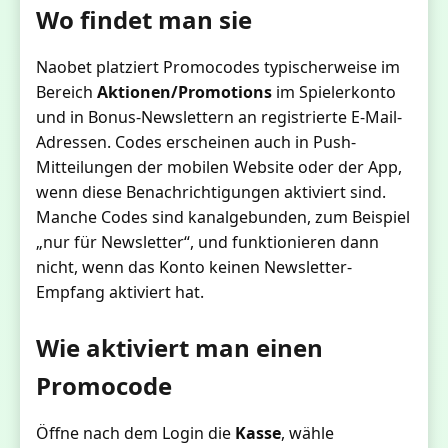
Wo findet man sie
Naobet platziert Promocodes typischerweise im
Bereich
Aktionen/Promotions
im Spielerkonto
und in Bonus-Newslettern an registrierte E-Mail-
Adressen. Codes erscheinen auch in Push-
Mitteilungen der mobilen Website oder der App,
wenn diese Benachrichtigungen aktiviert sind.
Manche Codes sind kanalgebunden, zum Beispiel
„nur für Newsletter“, und funktionieren dann
nicht, wenn das Konto keinen Newsletter-
Empfang aktiviert hat.
Wie aktiviert man einen
Promocode
Öffne nach dem Login die
Kasse
, wähle