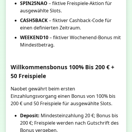
SPIN25NAO
– fiktive Freispiele-Aktion für
ausgewählte Slots.
CASH5BACK
– fiktiver Cashback-Code für
einen definierten Zeitraum.
WEEKEND10
– fiktiver Wochenend-Bonus mit
Mindestbetrag.
Willkommensbonus 100% Bis 200 € +
50 Freispiele
Naobet gewährt beim ersten
Einzahlungsvorgang einen Bonus von 100% bis
200 € und 50 Freispiele für ausgewählte Slots.
Deposit:
Mindesteinzahlung 20 €; Bonus bis
200 €; Freispiele werden nach Gutschrift des
Bonus vergeben.