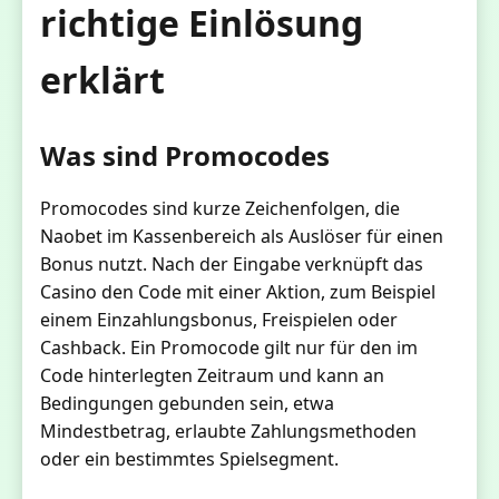
richtige Einlösung
erklärt
Was sind Promocodes
Promocodes sind kurze Zeichenfolgen, die
Naobet im Kassenbereich als Auslöser für einen
Bonus nutzt. Nach der Eingabe verknüpft das
Casino den Code mit einer Aktion, zum Beispiel
einem Einzahlungsbonus, Freispielen oder
Cashback. Ein Promocode gilt nur für den im
Code hinterlegten Zeitraum und kann an
Bedingungen gebunden sein, etwa
Mindestbetrag, erlaubte Zahlungsmethoden
oder ein bestimmtes Spielsegment.