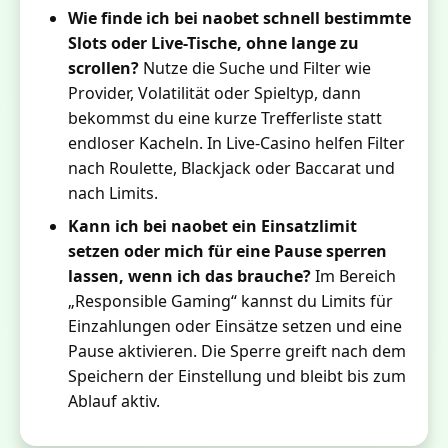
Wie finde ich bei naobet schnell bestimmte
Slots oder Live-Tische, ohne lange zu
scrollen?
Nutze die Suche und Filter wie
Provider, Volatilität oder Spieltyp, dann
bekommst du eine kurze Trefferliste statt
endloser Kacheln. In Live-Casino helfen Filter
nach Roulette, Blackjack oder Baccarat und
nach Limits.
Kann ich bei naobet ein Einsatzlimit
setzen oder mich für eine Pause sperren
lassen, wenn ich das brauche?
Im Bereich
„Responsible Gaming“ kannst du Limits für
Einzahlungen oder Einsätze setzen und eine
Pause aktivieren. Die Sperre greift nach dem
Speichern der Einstellung und bleibt bis zum
Ablauf aktiv.