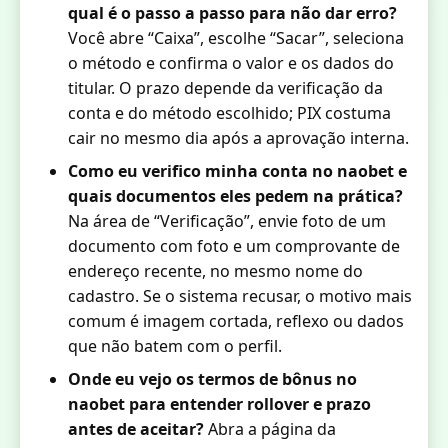
qual é o passo a passo para não dar erro?
Você abre “Caixa”, escolhe “Sacar”, seleciona
o método e confirma o valor e os dados do
titular. O prazo depende da verificação da
conta e do método escolhido; PIX costuma
cair no mesmo dia após a aprovação interna.
Como eu verifico minha conta no naobet e
quais documentos eles pedem na prática?
Na área de “Verificação”, envie foto de um
documento com foto e um comprovante de
endereço recente, no mesmo nome do
cadastro. Se o sistema recusar, o motivo mais
comum é imagem cortada, reflexo ou dados
que não batem com o perfil.
Onde eu vejo os termos de bônus no
naobet para entender rollover e prazo
antes de aceitar?
Abra a página da