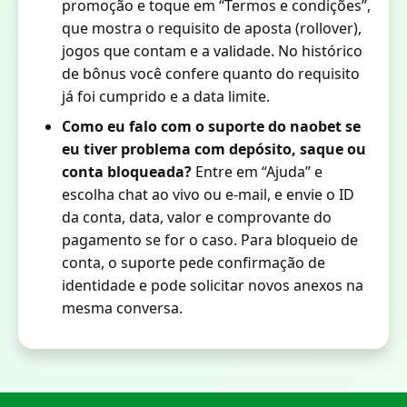
promoção e toque em “Termos e condições”,
que mostra o requisito de aposta (rollover),
jogos que contam e a validade. No histórico
de bônus você confere quanto do requisito
já foi cumprido e a data limite.
Como eu falo com o suporte do naobet se
eu tiver problema com depósito, saque ou
conta bloqueada?
Entre em “Ajuda” e
escolha chat ao vivo ou e-mail, e envie o ID
da conta, data, valor e comprovante do
pagamento se for o caso. Para bloqueio de
conta, o suporte pede confirmação de
identidade e pode solicitar novos anexos na
mesma conversa.