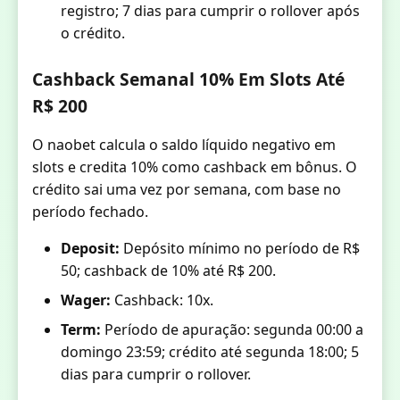
registro; 7 dias para cumprir o rollover após
o crédito.
Cashback Semanal 10% Em Slots Até
R$ 200
O naobet calcula o saldo líquido negativo em
slots e credita 10% como cashback em bônus. O
crédito sai uma vez por semana, com base no
período fechado.
Deposit:
Depósito mínimo no período de R$
50; cashback de 10% até R$ 200.
Wager:
Cashback: 10x.
Term:
Período de apuração: segunda 00:00 a
domingo 23:59; crédito até segunda 18:00; 5
dias para cumprir o rollover.