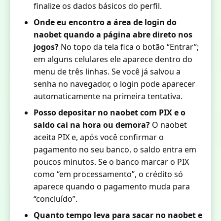
finalize os dados básicos do perfil.
Onde eu encontro a área de login do
naobet quando a página abre direto nos
jogos?
No topo da tela fica o botão “Entrar”;
em alguns celulares ele aparece dentro do
menu de três linhas. Se você já salvou a
senha no navegador, o login pode aparecer
automaticamente na primeira tentativa.
Posso depositar no naobet com PIX e o
saldo cai na hora ou demora?
O naobet
aceita PIX e, após você confirmar o
pagamento no seu banco, o saldo entra em
poucos minutos. Se o banco marcar o PIX
como “em processamento”, o crédito só
aparece quando o pagamento muda para
“concluído”.
Quanto tempo leva para sacar no naobet e