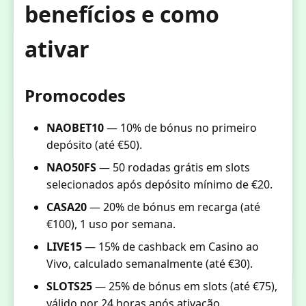
benefícios e como
ativar
Promocodes
NAOBET10
— 10% de bónus no primeiro
depósito (até €50).
NAO50FS
— 50 rodadas grátis em slots
selecionados após depósito mínimo de €20.
CASA20
— 20% de bónus em recarga (até
€100), 1 uso por semana.
LIVE15
— 15% de cashback em Casino ao
Vivo, calculado semanalmente (até €30).
SLOTS25
— 25% de bónus em slots (até €75),
válido por 24 horas após ativação.