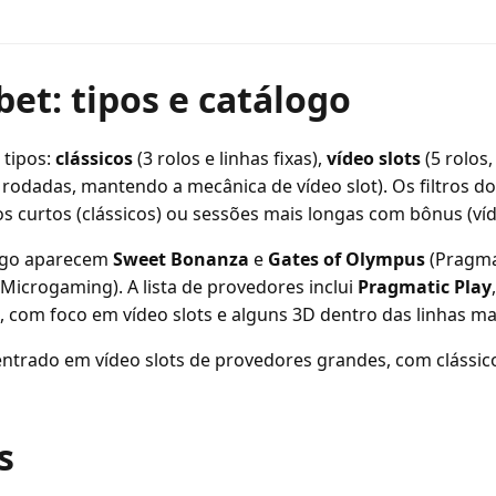
et: tipos e catálogo
 tipos:
clássicos
(3 rolos e linhas fixas),
vídeo slots
(5 rolos
rodadas, mantendo a mecânica de vídeo slot). Os filtros d
gos curtos (clássicos) ou sessões mais longas com bônus (ví
logo aparecem
Sweet Bonanza
e
Gates of Olympus
(Pragmat
Microgaming). A lista de provedores inclui
Pragmatic Play
, com foco em vídeo slots e alguns 3D dentro das linhas ma
rado em vídeo slots de provedores grandes, com clássicos
s