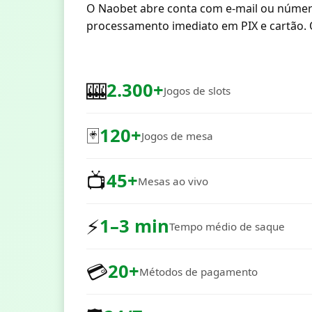
O Naobet abre conta com e-mail ou númer
processamento imediato em PIX e cartão. 
🎰
2.300+
Jogos de slots
🃏
120+
Jogos de mesa
📺
45+
Mesas ao vivo
⚡
1–3 min
Tempo médio de saque
💳
20+
Métodos de pagamento