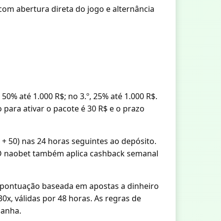
com abertura direta do jogo e alternância
50% até 1.000 R$; no 3.º, 25% até 1.000 R$.
para ativar o pacote é 30 R$ e o prazo
 + 50) nas 24 horas seguintes ao depósito.
 O naobet também aplica cashback semanal
m pontuação baseada em apostas a dinheiro
x, válidas por 48 horas. As regras de
panha.