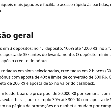
ueis mais jogados e facilita o acesso rápido às partidas, 
a.
são geral
m 3 depósitos: no 1.º depósito, 100% até 1.000 R$; no 2.º, 
 aposta de 35x antes do levantamento. O depósito mínimo 
s após o crédito do bónus.
0 rodadas em slots selecionadas, creditadas em 2 blocos (50
ónus com aposta de 40x e limite de conversão de 600 R$.
eto de 200 R$ e aposta de 5x no valor do cashback.
om leaderboard e prize pool de 20.000 R$ por semana, co
sextas-feiras, por exemplo 30% até 300 R$ com aposta de 30
arecem na página de promoções do naobet e mudam por cam