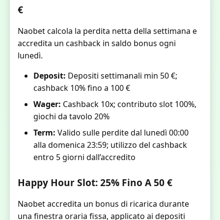
€
Naobet calcola la perdita netta della settimana e
accredita un cashback in saldo bonus ogni
lunedì.
Deposit:
Depositi settimanali min 50 €;
cashback 10% fino a 100 €
Wager:
Cashback 10x; contributo slot 100%,
giochi da tavolo 20%
Term:
Valido sulle perdite dal lunedì 00:00
alla domenica 23:59; utilizzo del cashback
entro 5 giorni dall’accredito
Happy Hour Slot: 25% Fino A 50 €
Naobet accredita un bonus di ricarica durante
una finestra oraria fissa, applicato ai depositi