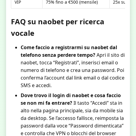
VIP
75% fino a €500 (mensile)
25x sul bo
FAQ su naobet per ricerca
vocale
Come faccio a registrarmi su naobet dal
telefono senza perdere tempo?
Apri il sito di
naobet, tocca “Registrati”, inserisci email o
numero di telefono e crea una password. Poi
conferma l’account dal link email o dal codice
SMS e accedi.
Dove trovo il login di naobet e cosa faccio
se non mi fa entrare?
Il tasto “Accedi” sta in
alto nella pagina principale, sia da mobile sia
da desktop. Se l’accesso fallisce, reimposta la
password dalla voce “Password dimenticata”
e controlla che VPN o blocchi del browser