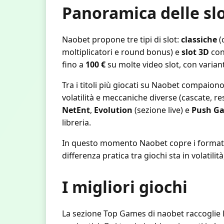
Panoramica delle sl
Naobet propone tre tipi di slot:
classiche
(
moltiplicatori e round bonus) e
slot 3D
con
fino a
100 €
su molte video slot, con variant
Tra i titoli più giocati su Naobet compaio
volatilità e meccaniche diverse (cascate, r
NetEnt
,
Evolution
(sezione live) e
Push G
libreria.
In questo momento Naobet copre i formati pri
differenza pratica tra giochi sta in volatili
I migliori giochi
La sezione Top Games di naobet raccoglie le