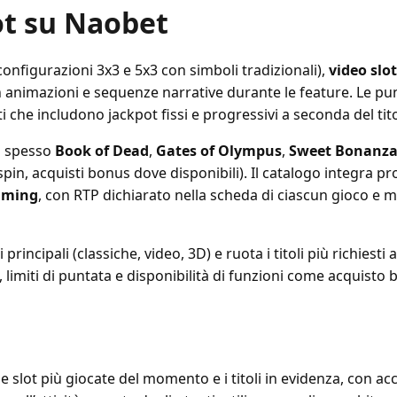
ot su Naobet
configurazioni 3x3 e 5x3 con simboli tradizionali),
video slot
 animazioni e sequenze narrative durante le feature. Le pu
i che includono jackpot fissi e progressivi a seconda del tit
no spesso
Book of Dead
,
Gates of Olympus
,
Sweet Bonanz
espin, acquisti bonus dove disponibili). Il catalogo integra 
aming
, con RTP dichiarato nella scheda di ciascun gioco e 
ncipali (classiche, video, 3D) e ruota i titoli più richiesti
tà, limiti di puntata e disponibilità di funzioni come acquisto
 slot più giocate del momento e i titoli in evidenza, con ac