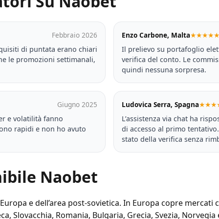
atori Su Naobet
Febbraio 2026
Enzo Carbone, Malta
★★★★
quisiti di puntata erano chiari
Il prelievo su portafoglio el
e le promozioni settimanali,
verifica del conto. Le commis
quindi nessuna sorpresa.
Giugno 2025
Ludovica Serra, Spagna
★★★
er e volatilità fanno
L’assistenza via chat ha risp
sono rapidi e non ho avuto
di accesso al primo tentativo
stato della verifica senza rimb
nibile Naobet
’Europa e dell’area post-sovietica. In Europa copre mercati
ca, Slovacchia, Romania, Bulgaria, Grecia, Svezia, Norvegia e