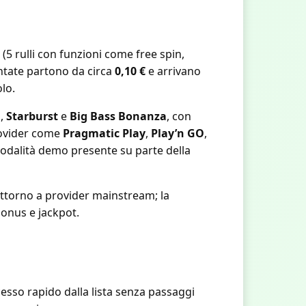
(5 rulli con funzioni come free spin,
ntate partono da circa
0,10 €
e arrivano
olo.
a
,
Starburst
e
Big Bass Bonanza
, con
provider come
Pragmatic Play
,
Play’n GO
,
modalità demo presente su parte della
 attorno a provider mainstream; la
 bonus e jackpot.
cesso rapido dalla lista senza passaggi