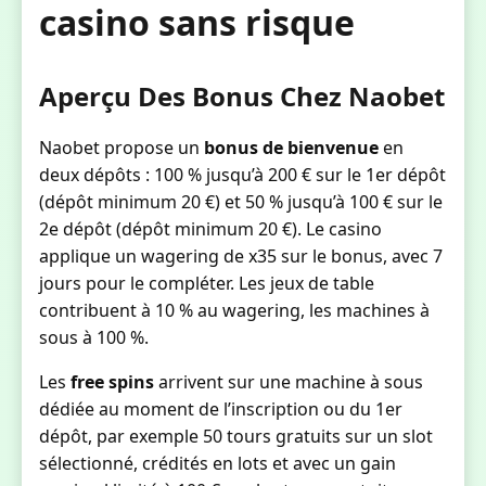
casino sans risque
Aperçu Des Bonus Chez Naobet
Naobet propose un
bonus de bienvenue
en
deux dépôts : 100 % jusqu’à 200 € sur le 1er dépôt
(dépôt minimum 20 €) et 50 % jusqu’à 100 € sur le
2e dépôt (dépôt minimum 20 €). Le casino
applique un wagering de x35 sur le bonus, avec 7
jours pour le compléter. Les jeux de table
contribuent à 10 % au wagering, les machines à
sous à 100 %.
Les
free spins
arrivent sur une machine à sous
dédiée au moment de l’inscription ou du 1er
dépôt, par exemple 50 tours gratuits sur un slot
sélectionné, crédités en lots et avec un gain