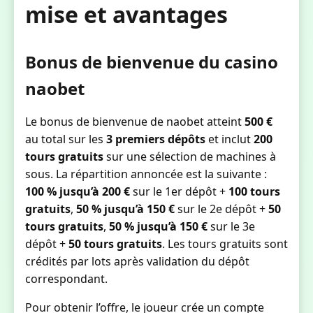
mise et avantages
Bonus de bienvenue du casino
naobet
Le bonus de bienvenue de naobet atteint
500 €
au total sur les
3 premiers dépôts
et inclut
200
tours gratuits
sur une sélection de machines à
sous. La répartition annoncée est la suivante :
100 % jusqu’à 200 €
sur le 1er dépôt +
100 tours
gratuits
,
50 % jusqu’à 150 €
sur le 2e dépôt +
50
tours gratuits
,
50 % jusqu’à 150 €
sur le 3e
dépôt +
50 tours gratuits
. Les tours gratuits sont
crédités par lots après validation du dépôt
correspondant.
Pour obtenir l’offre, le joueur crée un compte