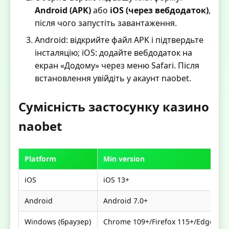
Android (APK)
або
iOS (через вебдодаток)
,
після чого запустіть завантаження.
Android: відкрийте файл APK і підтвердьте
інсталяцію; iOS: додайте вебдодаток на
екран «Додому» через меню Safari. Після
встановлення увійдіть у акаунт naobet.
Сумісність застосунку казино
naobet
Platform
Min version
iOS
iOS 13+
Android
Android 7.0+
Windows (браузер)
Chrome 109+/Firefox 115+/Edge 109