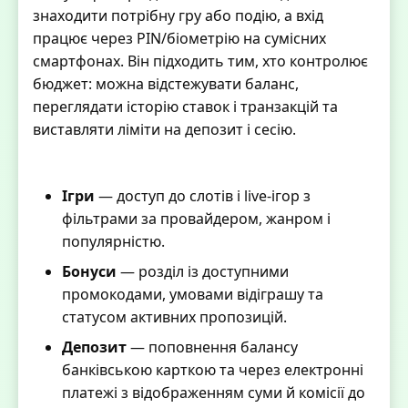
знаходити потрібну гру або подію, а вхід
працює через PIN/біометрію на сумісних
смартфонах. Він підходить тим, хто контролює
бюджет: можна відстежувати баланс,
переглядати історію ставок і транзакцій та
виставляти ліміти на депозит і сесію.
Ігри
— доступ до слотів і live-ігор з
фільтрами за провайдером, жанром і
популярністю.
Бонуси
— розділ із доступними
промокодами, умовами відіграшу та
статусом активних пропозицій.
Депозит
— поповнення балансу
банківською карткою та через електронні
платежі з відображенням суми й комісії до