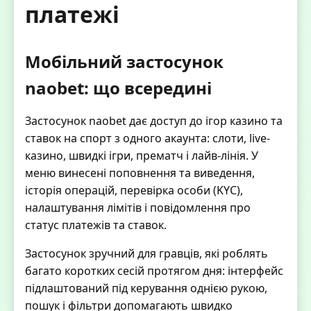
платежі
Мобільний застосунок
naobet: що всередині
Застосунок naobet дає доступ до ігор казино та
ставок на спорт з одного акаунта: слоти, live-
казино, швидкі ігри, прематч і лайв-лінія. У
меню винесені поповнення та виведення,
історія операцій, перевірка особи (KYC),
налаштування лімітів і повідомлення про
статус платежів та ставок.
Застосунок зручний для гравців, які роблять
багато коротких сесій протягом дня: інтерфейс
підлаштований під керування однією рукою,
пошук і фільтри допомагають швидко