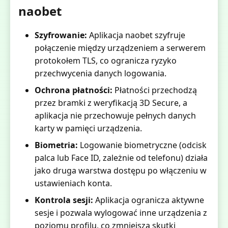
naobet
Szyfrowanie:
Aplikacja naobet szyfruje
połączenie między urządzeniem a serwerem
protokołem TLS, co ogranicza ryzyko
przechwycenia danych logowania.
Ochrona płatności:
Płatności przechodzą
przez bramki z weryfikacją 3D Secure, a
aplikacja nie przechowuje pełnych danych
karty w pamięci urządzenia.
Biometria:
Logowanie biometryczne (odcisk
palca lub Face ID, zależnie od telefonu) działa
jako druga warstwa dostępu po włączeniu w
ustawieniach konta.
Kontrola sesji:
Aplikacja ogranicza aktywne
sesje i pozwala wylogować inne urządzenia z
poziomu profilu, co zmniejsza skutki