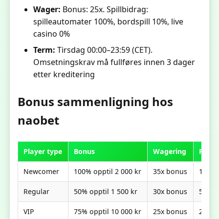
Wager:
Bonus: 25x. Spillbidrag:
spilleautomater 100%, bordspill 10%, live
casino 0%
Term:
Tirsdag 00:00–23:59 (CET).
Omsetningskrav må fullføres innen 3 dager
etter kreditering
Bonus sammenligning hos
naobet
Player type
Bonus
Wagering
Free 
Newcomer
100% opptil 2 000 kr
35x bonus
100
Regular
50% opptil 1 500 kr
30x bonus
50
VIP
75% opptil 10 000 kr
25x bonus
200