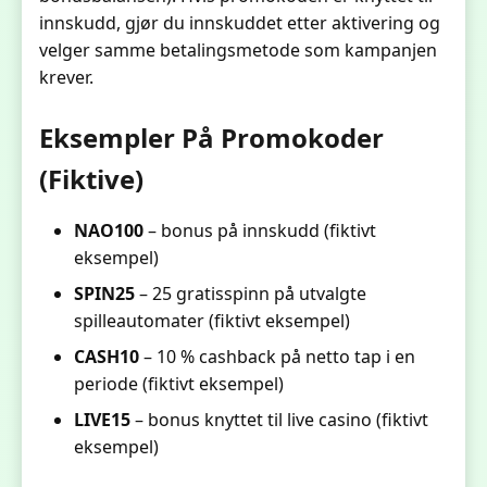
innskudd, gjør du innskuddet etter aktivering og
velger samme betalingsmetode som kampanjen
krever.
Eksempler På Promokoder
(Fiktive)
NAO100
– bonus på innskudd (fiktivt
eksempel)
SPIN25
– 25 gratisspinn på utvalgte
spilleautomater (fiktivt eksempel)
CASH10
– 10 % cashback på netto tap i en
periode (fiktivt eksempel)
LIVE15
– bonus knyttet til live casino (fiktivt
eksempel)