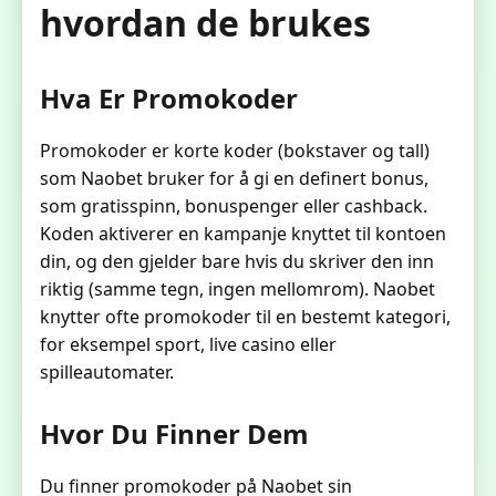
hvordan de brukes
Hva Er Promokoder
Promokoder er korte koder (bokstaver og tall)
som Naobet bruker for å gi en definert bonus,
som gratisspinn, bonuspenger eller cashback.
Koden aktiverer en kampanje knyttet til kontoen
din, og den gjelder bare hvis du skriver den inn
riktig (samme tegn, ingen mellomrom). Naobet
knytter ofte promokoder til en bestemt kategori,
for eksempel sport, live casino eller
spilleautomater.
Hvor Du Finner Dem
Du finner promokoder på Naobet sin