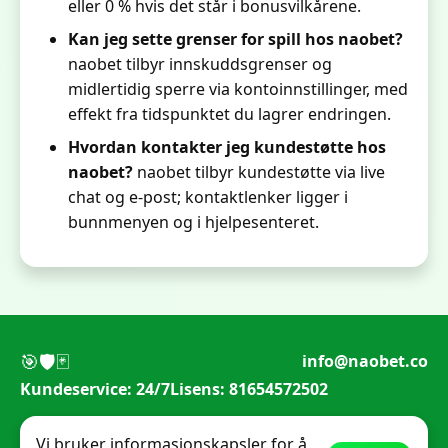
eller 0 % hvis det står i bonusvilkårene.
Kan jeg sette grenser for spill hos naobet?
naobet tilbyr innskuddsgrenser og
midlertidig sperre via kontoinnstillinger, med
effekt fra tidspunktet du lagrer endringen.
Hvordan kontakter jeg kundestøtte hos
naobet?
naobet tilbyr kundestøtte via live
chat og e-post; kontaktlenker ligger i
bunnmenyen og i hjelpesenteret.
🎯
🛡️
🃏
info@naobet.co
Kundeservice: 24/7
Lisens: 81654572502
Spill ansvarlig.
Vi bruker informasjonskapsler for å