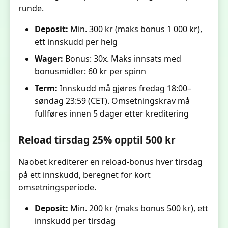
runde.
Deposit:
Min. 300 kr (maks bonus 1 000 kr),
ett innskudd per helg
Wager:
Bonus: 30x. Maks innsats med
bonusmidler: 60 kr per spinn
Term:
Innskudd må gjøres fredag 18:00–
søndag 23:59 (CET). Omsetningskrav må
fullføres innen 5 dager etter kreditering
Reload tirsdag 25% opptil 500 kr
Naobet krediterer en reload-bonus hver tirsdag
på ett innskudd, beregnet for kort
omsetningsperiode.
Deposit:
Min. 200 kr (maks bonus 500 kr), ett
innskudd per tirsdag