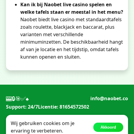
Kan ik bij Naobet live casino spelen en
welke tafels staan er meestal in het menu?
Naobet biedt live casino met standaardtafels
zoals roulette, blackjack en baccarat, plus
varianten met verschillende
minimuminzetten. De beschikbaarheid hangt
af van je locatie en het tijdstip, omdat tafels
kunnen openen en sluiten.
🎰
🔒
🎯
✅
♠️
info@naobet.co
Support: 24/7
Licentie: 81654572502
Speel verantwoord.
Wij gebruiken cookies om je
© 2016 -
2026
naobet.
Akkoord
ervaring te verbeteren.