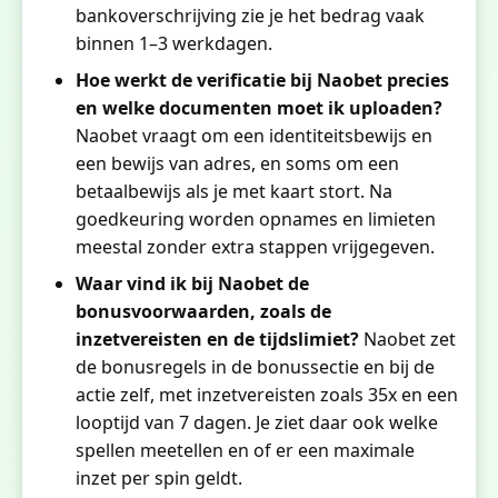
bankoverschrijving zie je het bedrag vaak
binnen 1–3 werkdagen.
Hoe werkt de verificatie bij Naobet precies
en welke documenten moet ik uploaden?
Naobet vraagt om een identiteitsbewijs en
een bewijs van adres, en soms om een
betaalbewijs als je met kaart stort. Na
goedkeuring worden opnames en limieten
meestal zonder extra stappen vrijgegeven.
Waar vind ik bij Naobet de
bonusvoorwaarden, zoals de
inzetvereisten en de tijdslimiet?
Naobet zet
de bonusregels in de bonussectie en bij de
actie zelf, met inzetvereisten zoals 35x en een
looptijd van 7 dagen. Je ziet daar ook welke
spellen meetellen en of er een maximale
inzet per spin geldt.