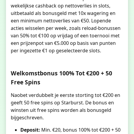
wekelijkse cashback op nettoverlies in slots,
uitbetaald als bonusgeld met 10x wagering en
een minimum nettoverlies van €50. Lopende
acties wisselen per week, zoals reload-bonussen
van 50% tot €100 op vrijdag of een toernooi met
een prijzenpot van €5.000 op basis van punten
per ingezette €1 op geselecteerde slots.
Welkomstbonus 100% Tot €200 + 50
Free Spins
Naobet verdubbelt je eerste storting tot €200 en
geeft 50 free spins op Starburst. De bonus en
winsten uit free spins worden als bonusgeld
bijgeschreven.
Deposit:
Min. €20, bonus 100% tot €200 + 50