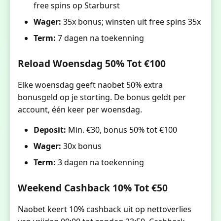
free spins op Starburst
Wager:
35x bonus; winsten uit free spins 35x
Term:
7 dagen na toekenning
Reload Woensdag 50% Tot €100
Elke woensdag geeft naobet 50% extra
bonusgeld op je storting. De bonus geldt per
account, één keer per woensdag.
Deposit:
Min. €30, bonus 50% tot €100
Wager:
30x bonus
Term:
3 dagen na toekenning
Weekend Cashback 10% Tot €50
Naobet keert 10% cashback uit op nettoverlies